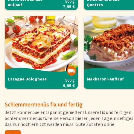
800 g
Auflauf
Quattro
Herkunftsländer
7,95 €
Lieferwagen
Login
Startseite
Genussflyer
Kontakt
Impressum
AGB & Datenschutz
Lasagne Bolognese
Makkaroni-Auflauf
900 g
9,95 €
Registrieren
Schlemmermenüs fix und fertig
Jetzt können Sie entspannt genießen! Unsere fix und fertigen
Schlemmermenüs für eine Person bieten jeden Tag ein deftiges 
das nur noch erhitzt werden muss. Gute Zutaten ohne
Geschmacksverstärker machen jedes Menü zu einer leckeren Ma