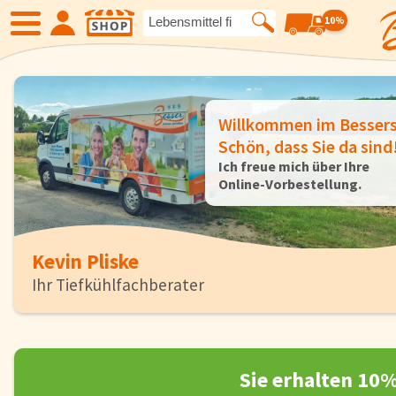
10%
SHOP
Willkommen im Besser
Neue Produkte
Angebote
Schön, dass Sie da sind
Ich freue
mich über Ihre
Online-Vorbestellung.
Eiskrem
Früchte
Gemüse
Suppen und
Kevin Pliske
Ihr Tiefkühlfachberater
Kartoffelspezialitäten
Gewürze un
Geflügel
Fleisch
Sie erhalten 10