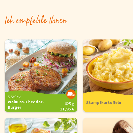
Ich empfehle Ihnen
5 Stück
Walnuss-Cheddar-
Stampfkartoffeln
625 g
Burger
11,95 €
Cookie-Hinweis