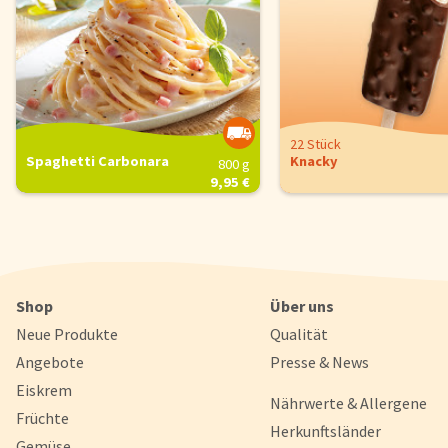
Um unsere Webseiten für Sie optimal zu gestalten und fortlaufe
verbessern, sowie zur Geschwindigkeitsoptimierung und für un
Chat-Funktion verwenden wir Cookies. Durch Bestätigen des But
'Alle akzeptieren' stimmen Sie der Verwendung zu. Über den But
'Konfigurieren' können Sie auswählen, welche Cookies Sie zulas
wollen. Weitere Informationen erhalten Sie in unserer
Datenschutzerklärung
.
22 Stück
Spaghetti Carbonara
Knacky
800 g
Konfigurieren
Alle Akzepti
9,95 €
Shop
Über uns
Neue Produkte
Qualität
Angebote
Presse & News
Eiskrem
Nährwerte & Allergene
Früchte
Herkunftsländer
Gemüse