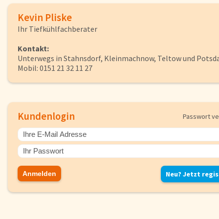
Herkunftsländer
Kevin Pliske
Lieferwagen
Ihr Tiefkühlfachberater
Login
Kontakt:
Unterwegs in Stahnsdorf, Kleinmachnow, Teltow und Pots
Mobil: 0151 21 32 11 27
Startseite
Genussflyer
Kontakt
Impressum
Kundenlogin
Passwort v
AGB & Datenschutz
Registrieren
Neu? Jetzt regis