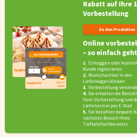
Rabatt auf Ihre 1
Fisch
Pizzen und
Vorbestellung
Snacks
Pfannenger
Zu den Produkten
Online vorbestel
Schnelle Mahlzeiten
Torten und
– so einfach geh
1.
Einloggen oder kostenl
Brot und Brötchen
Kunde registrieren
2.
Wunschartikel in den
Lieferwagen klicken
3.
Vorbestellung versend
Über uns
4.
Sie erhalten die Bestä
Qualität
Ihrer Vorbestellung und d
Liefertermin per E-Mail
Presse & News
5.
Sie bezahlen bequem 
Rezepte
nächsten Besuch Ihres
Tiefkühlfachberaters
Nährwerte & Allergene