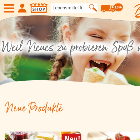
10%
SHOP
Neue Produkte
Angebote
Eiskrem
Früchte
Gemüse
Suppen und
Neue Produkte
Kartoffelspezialitäten
Gewürze un
Geflügel
Fleisch