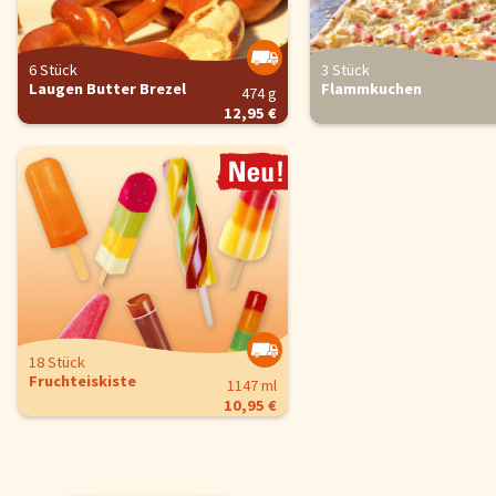
6 Stück
3 Stück
Laugen Butter Brezel
Flammkuchen
474 g
12,95 €
Cookie-Hinweis
Um unsere Webseiten für Sie optimal zu gestalten und fortlaufe
verbessern, sowie zur Geschwindigkeitsoptimierung und für un
18 Stück
Chat-Funktion verwenden wir Cookies. Durch Bestätigen des But
Fruchteiskiste
1147 ml
'Alle akzeptieren' stimmen Sie der Verwendung zu. Über den But
10,95 €
'Konfigurieren' können Sie auswählen, welche Cookies Sie zulas
wollen. Weitere Informationen erhalten Sie in unserer
Datenschutzerklärung
.